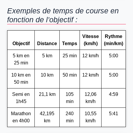
Exemples de temps de course en
fonction de l'objectif :
Vitesse
Rythme
Objectif
Distance
Temps
(km/h)
(min/km)
5 km en
5 km
25 min
12 km/h
5:00
25 min
10 km en
10 km
50 min
12 km/h
5:00
50 min
Semi en
21,1 km
105
12,06
4:59
1h45
min
km/h
Marathon
42,195
240
10,55
5:41
en 4h00
km
min
km/h