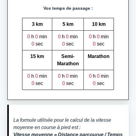
Vos temps de passage :
3 km
5 km
10 km
0
h
0
min
0
h
0
min
0
h
0
min
0
sec
0
sec
0
sec
15 km
Semi-
Marathon
Marathon
0
h
0
min
0
h
0
min
0
h
0
min
0
sec
0
sec
0
sec
La formule utilisée pour le calcul de la vitesse
moyenne en course à pied est :
Vitesse moyenne = Distance parcourue / Temps