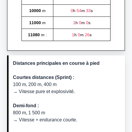
10000
m
0
h
54
m
33
s
11000
m
1
h
0
m
0
s
11080
m :
1
h
0
m
26
s
Distances principales en course à pied
Courtes distances (Sprint) :
100 m, 200 m, 400 m
→ Vitesse pure et explosivité.
Demi-fond :
800 m, 1 500 m
→ Vitesse + endurance courte.