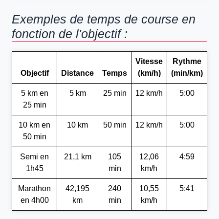
Exemples de temps de course en
fonction de l'objectif :
Vitesse
Rythme
Objectif
Distance
Temps
(km/h)
(min/km)
5 km en
5 km
25 min
12 km/h
5:00
25 min
10 km en
10 km
50 min
12 km/h
5:00
50 min
Semi en
21,1 km
105
12,06
4:59
1h45
min
km/h
Marathon
42,195
240
10,55
5:41
en 4h00
km
min
km/h