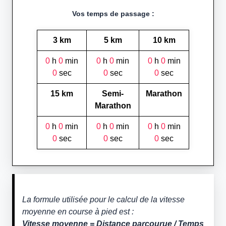
Vos temps de passage :
3 km
5 km
10 km
0
h
0
min
0
h
0
min
0
h
0
min
0
sec
0
sec
0
sec
15 km
Semi-
Marathon
Marathon
0
h
0
min
0
h
0
min
0
h
0
min
0
sec
0
sec
0
sec
La formule utilisée pour le calcul de la vitesse
moyenne en course à pied est :
Vitesse moyenne = Distance parcourue / Temps