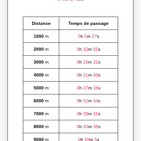
Distance
Temps de passage
1000
m
0
h
5
m
27
s
2000
m
0
h
10
m
55
s
3000
m
0
h
16
m
22
s
4000
m
0
h
21
m
49
s
5000
m
0
h
27
m
16
s
6000
m
0
h
32
m
44
s
7000
m
0
h
38
m
11
s
8000
m
0
h
43
m
38
s
9000
m
0
h
49
m
5
s