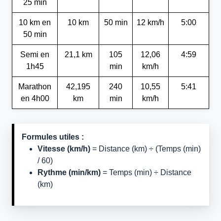
25 min
10 km en
10 km
50 min
12 km/h
5:00
50 min
Semi en
21,1 km
105
12,06
4:59
1h45
min
km/h
Marathon
42,195
240
10,55
5:41
en 4h00
km
min
km/h
Formules utiles :
Vitesse (km/h)
= Distance (km) ÷ (Temps (min)
/ 60)
Rythme (min/km)
= Temps (min) ÷ Distance
(km)