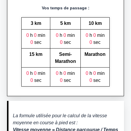
Vos temps de passage :
3 km
5 km
10 km
0
h
0
min
0
h
0
min
0
h
0
min
0
sec
0
sec
0
sec
15 km
Semi-
Marathon
Marathon
0
h
0
min
0
h
0
min
0
h
0
min
0
sec
0
sec
0
sec
La formule utilisée pour le calcul de la vitesse
moyenne en course à pied est :
Vitesse moyenne = Distance parcourue / Temps