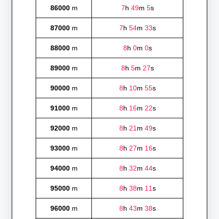
86000
m
7
h
49
m
5
s
87000
m
7
h
54
m
33
s
88000
m
8
h
0
m
0
s
89000
m
8
h
5
m
27
s
90000
m
8
h
10
m
55
s
91000
m
8
h
16
m
22
s
92000
m
8
h
21
m
49
s
93000
m
8
h
27
m
16
s
94000
m
8
h
32
m
44
s
95000
m
8
h
38
m
11
s
96000
m
8
h
43
m
38
s