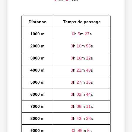
Distance
Temps de passage
1000
m
0
h
5
m
27
s
2000
m
0
h
10
m
55
s
3000
m
0
h
16
m
22
s
4000
m
0
h
21
m
49
s
5000
m
0
h
27
m
16
s
6000
m
0
h
32
m
44
s
7000
m
0
h
38
m
11
s
8000
m
0
h
43
m
38
s
9000
m
0
h
49
m
5
s