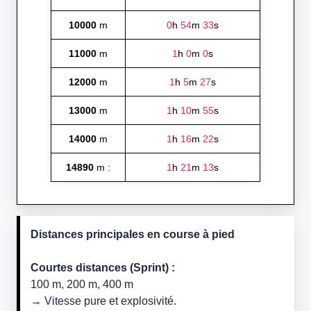
10000
m
0
h
54
m
33
s
11000
m
1
h
0
m
0
s
12000
m
1
h
5
m
27
s
13000
m
1
h
10
m
55
s
14000
m
1
h
16
m
22
s
14890
m :
1
h
21
m
13
s
Distances principales en course à pied
Courtes distances (Sprint) :
100 m, 200 m, 400 m
→ Vitesse pure et explosivité.