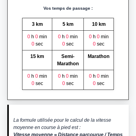
Vos temps de passage :
3 km
5 km
10 km
0
h
0
min
0
h
0
min
0
h
0
min
0
sec
0
sec
0
sec
15 km
Semi-
Marathon
Marathon
0
h
0
min
0
h
0
min
0
h
0
min
0
sec
0
sec
0
sec
La formule utilisée pour le calcul de la vitesse
moyenne en course à pied est :
Vitesse moyenne = Distance parcourue / Temps