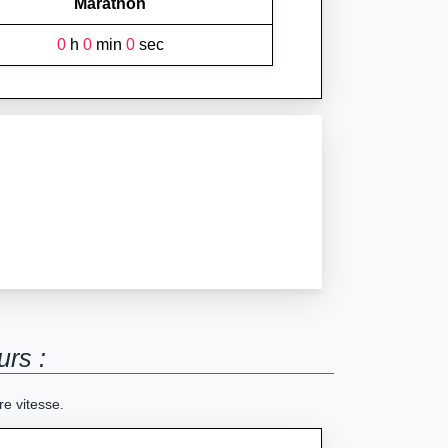
Marathon
0
h
0
min
0
sec
urs :
re vitesse.