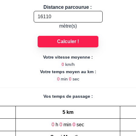
Distance parcourue :
mètre(s)
Calculer !
Votre vitesse moyenne :
0
km/h
Votre temps moyen au km :
0
min
0
sec
Vos temps de passage :
5 km
0
h
0
min
0
sec