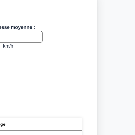
tesse moyenne :
km/h
age