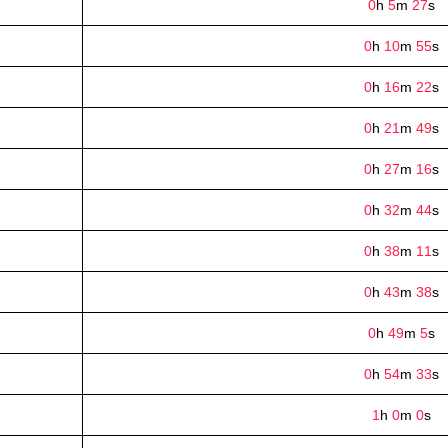
0
h
5
m
27
s
0
h
10
m
55
s
0
h
16
m
22
s
0
h
21
m
49
s
0
h
27
m
16
s
0
h
32
m
44
s
0
h
38
m
11
s
0
h
43
m
38
s
0
h
49
m
5
s
0
h
54
m
33
s
1
h
0
m
0
s