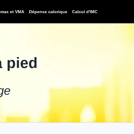
₂max et VMA
Dépense calorique
Calcul d'IMC
à pied
ge