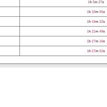
1
h
5
m
27
s
1
h
10
m
55
s
1
h
16
m
22
s
1
h
21
m
49
s
1
h
27
m
16
s
1
h
27
m
52
s