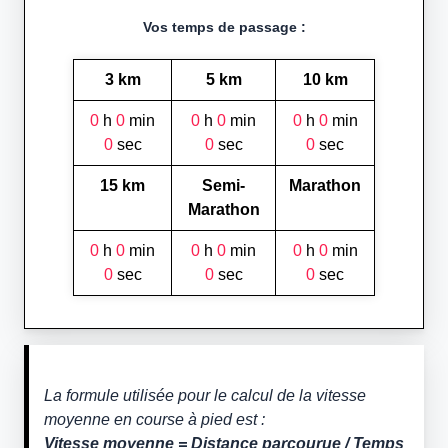
Vos temps de passage :
3 km
5 km
10 km
0
h
0
min
0
h
0
min
0
h
0
min
0
sec
0
sec
0
sec
15 km
Semi-
Marathon
Marathon
0
h
0
min
0
h
0
min
0
h
0
min
0
sec
0
sec
0
sec
La formule utilisée pour le calcul de la vitesse
moyenne en course à pied est :
Vitesse moyenne = Distance parcourue / Temps