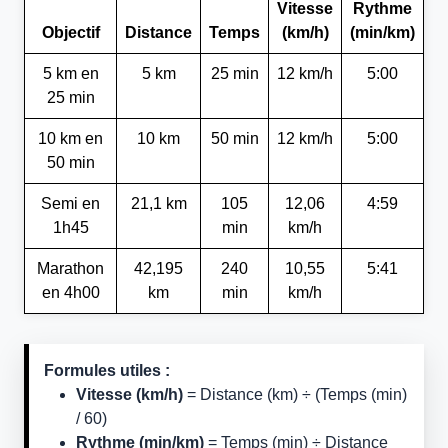
Vitesse
Rythme
Objectif
Distance
Temps
(km/h)
(min/km)
5 km en
5 km
25 min
12 km/h
5:00
25 min
10 km en
10 km
50 min
12 km/h
5:00
50 min
Semi en
21,1 km
105
12,06
4:59
1h45
min
km/h
Marathon
42,195
240
10,55
5:41
en 4h00
km
min
km/h
Formules utiles :
Vitesse (km/h)
= Distance (km) ÷ (Temps (min)
/ 60)
Rythme (min/km)
= Temps (min) ÷ Distance