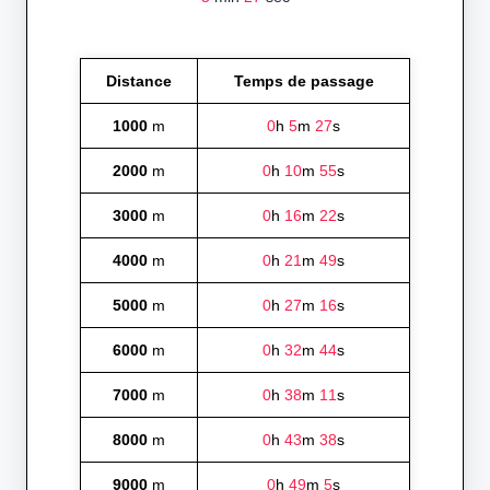
Distance
Temps de passage
1000
m
0
h
5
m
27
s
2000
m
0
h
10
m
55
s
3000
m
0
h
16
m
22
s
4000
m
0
h
21
m
49
s
5000
m
0
h
27
m
16
s
6000
m
0
h
32
m
44
s
7000
m
0
h
38
m
11
s
8000
m
0
h
43
m
38
s
9000
m
0
h
49
m
5
s