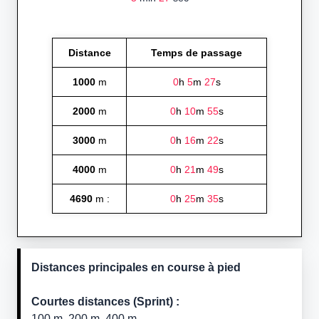
Distance
Temps de passage
1000
m
0
h
5
m
27
s
2000
m
0
h
10
m
55
s
3000
m
0
h
16
m
22
s
4000
m
0
h
21
m
49
s
4690
m :
0
h
25
m
35
s
Distances principales en course à pied
Courtes distances (Sprint) :
100 m, 200 m, 400 m