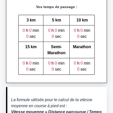
Vos temps de passage :
3 km
5 km
10 km
0
h
0
min
0
h
0
min
0
h
0
min
0
sec
0
sec
0
sec
15 km
Semi-
Marathon
Marathon
0
h
0
min
0
h
0
min
0
h
0
min
0
sec
0
sec
0
sec
La formule utilisée pour le calcul de la vitesse
moyenne en course à pied est :
Vitesse moyenne = Distance parcourue / Temps