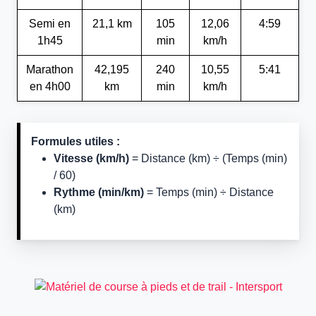
Semi en
21,1 km
105
12,06
4:59
1h45
min
km/h
Marathon
42,195
240
10,55
5:41
en 4h00
km
min
km/h
Formules utiles :
Vitesse (km/h)
= Distance (km) ÷ (Temps (min)
/ 60)
Rythme (min/km)
= Temps (min) ÷ Distance
(km)