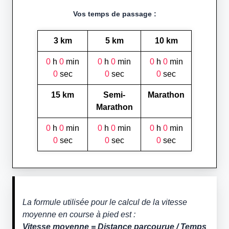
Vos temps de passage :
3 km
5 km
10 km
0
h
0
min
0
h
0
min
0
h
0
min
0
sec
0
sec
0
sec
15 km
Semi-
Marathon
Marathon
0
h
0
min
0
h
0
min
0
h
0
min
0
sec
0
sec
0
sec
La formule utilisée pour le calcul de la vitesse
moyenne en course à pied est :
Vitesse moyenne = Distance parcourue / Temps