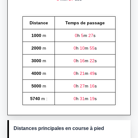
Distance
Temps de passage
1000
m
0
h
5
m
27
s
2000
m
0
h
10
m
55
s
3000
m
0
h
16
m
22
s
4000
m
0
h
21
m
49
s
5000
m
0
h
27
m
16
s
5740
m :
0
h
31
m
19
s
Distances principales en course à pied