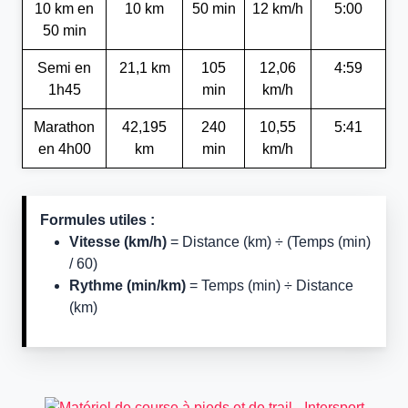
10 km en
10 km
50 min
12 km/h
5:00
50 min
Semi en
21,1 km
105
12,06
4:59
1h45
min
km/h
Marathon
42,195
240
10,55
5:41
en 4h00
km
min
km/h
Formules utiles :
Vitesse (km/h)
= Distance (km) ÷ (Temps (min)
/ 60)
Rythme (min/km)
= Temps (min) ÷ Distance
(km)