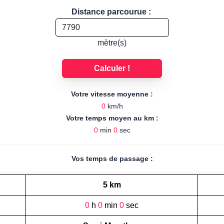
Distance parcourue :
mètre(s)
Calculer !
Votre vitesse moyenne :
0
km/h
Votre temps moyen au km :
0
min
0
sec
Vos temps de passage :
5 km
0
h
0
min
0
sec