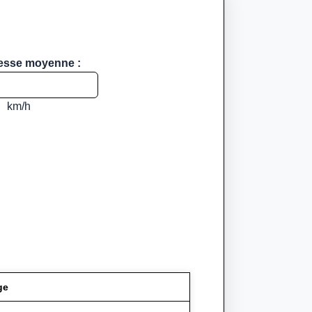
tesse moyenne :
km/h
ge