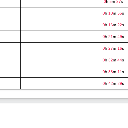
0
h
5
m
27
s
0
h
10
m
55
s
0
h
16
m
22
s
0
h
21
m
49
s
0
h
27
m
16
s
0
h
32
m
44
s
0
h
38
m
11
s
0
h
42
m
29
s