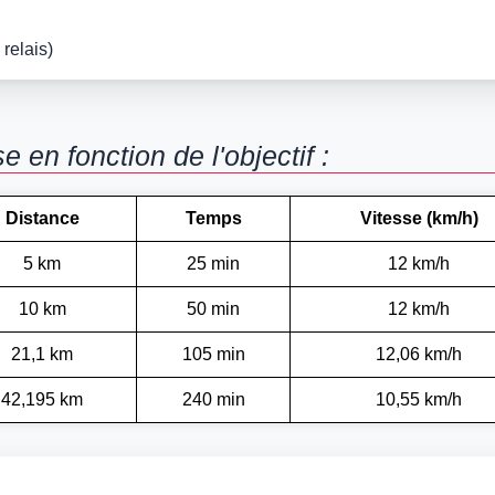
relais)
en fonction de l'objectif :
Distance
Temps
Vitesse (km/h)
5 km
25 min
12 km/h
10 km
50 min
12 km/h
21,1 km
105 min
12,06 km/h
42,195 km
240 min
10,55 km/h