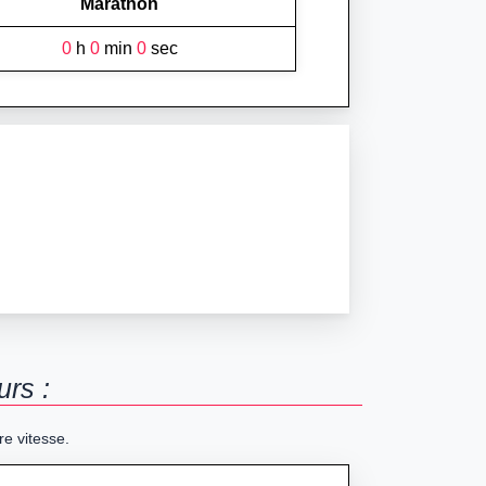
Marathon
0
h
0
min
0
sec
urs :
re vitesse.