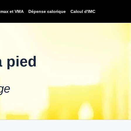
₂max et VMA
Dépense calorique
Calcul d'IMC
à pied
ge