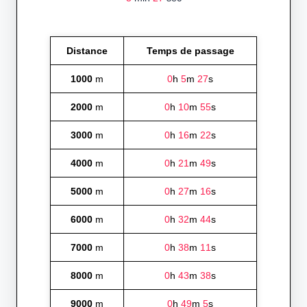
Distance
Temps de passage
1000
m
0
h
5
m
27
s
2000
m
0
h
10
m
55
s
3000
m
0
h
16
m
22
s
4000
m
0
h
21
m
49
s
5000
m
0
h
27
m
16
s
6000
m
0
h
32
m
44
s
7000
m
0
h
38
m
11
s
8000
m
0
h
43
m
38
s
9000
m
0
h
49
m
5
s