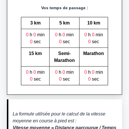
Vos temps de passage :
3 km
5 km
10 km
0
h
0
min
0
h
0
min
0
h
0
min
0
sec
0
sec
0
sec
15 km
Semi-
Marathon
Marathon
0
h
0
min
0
h
0
min
0
h
0
min
0
sec
0
sec
0
sec
La formule utilisée pour le calcul de la vitesse
moyenne en course à pied est :
Vitesse moyenne = Distance parcourue / Temps