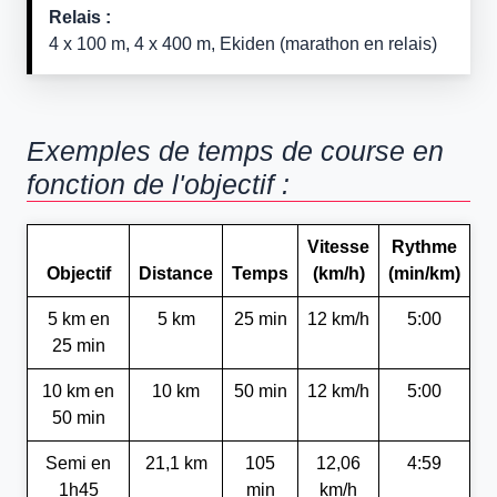
Relais :
4 x 100 m, 4 x 400 m, Ekiden (marathon en relais)
Exemples de temps de course en
fonction de l'objectif :
Vitesse
Rythme
Objectif
Distance
Temps
(km/h)
(min/km)
5 km en
5 km
25 min
12 km/h
5:00
25 min
10 km en
10 km
50 min
12 km/h
5:00
50 min
Semi en
21,1 km
105
12,06
4:59
1h45
min
km/h