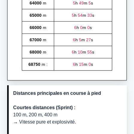
64000
m
5
h
49
m
5
s
65000
m
5
h
54
m
33
s
66000
m
6
h
0
m
0
s
67000
m
6
h
5
m
27
s
68000
m
6
h
10
m
55
s
68750
m :
6
h
15
m
0
s
Distances principales en course à pied
Courtes distances (Sprint) :
100 m, 200 m, 400 m
→ Vitesse pure et explosivité.